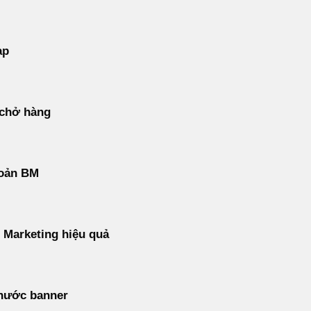
ap
 chở hàng
hoản BM
l Marketing hiệu quả
thước banner