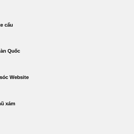
e cẩu
Hàn Quốc
sóc Website
ũ xám