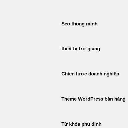
Bỏ
qua
nội
Seo thông minh
dung
thiết bị trợ giảng
Chiến lược doanh nghiệp
Theme WordPress bán hàng
Từ khóa phủ định